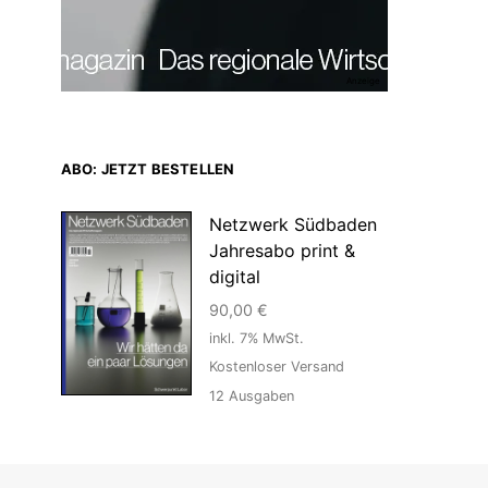
Anzeige
ABO: JETZT BESTELLEN
Netzwerk Südbaden
Jahresabo print &
digital
90,00
€
inkl. 7% MwSt.
Kostenloser Versand
12
Ausgaben