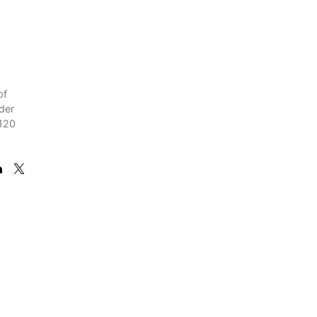
pf
der
 120