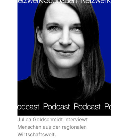
Julica Goldschmidt interviewt
Menschen aus der regionalen
Wirtschaftswelt.