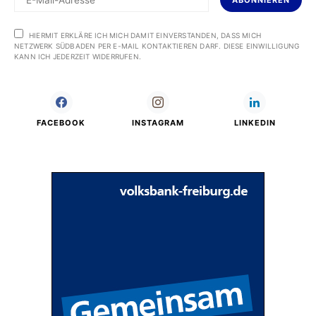
ABONNIEREN
HIERMIT ERKLÄRE ICH MICH DAMIT EINVERSTANDEN, DASS MICH
NETZWERK SÜDBADEN PER E-MAIL KONTAKTIEREN DARF. DIESE EINWILLIGUNG
KANN ICH JEDERZEIT WIDERRUFEN.
FACEBOOK
INSTAGRAM
LINKEDIN