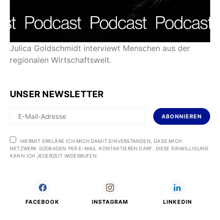
Julica Goldschmidt interviewt Menschen aus der
regionalen Wirtschaftswelt.
UNSER NEWSLETTER
ABONNIEREN
HIERMIT ERKLÄRE ICH MICH DAMIT EINVERSTANDEN, DASS MICH
NETZWERK SÜDBADEN PER E-MAIL KONTAKTIEREN DARF. DIESE EINWILLIGUNG
KANN ICH JEDERZEIT WIDERRUFEN.
FACEBOOK
INSTAGRAM
LINKEDIN