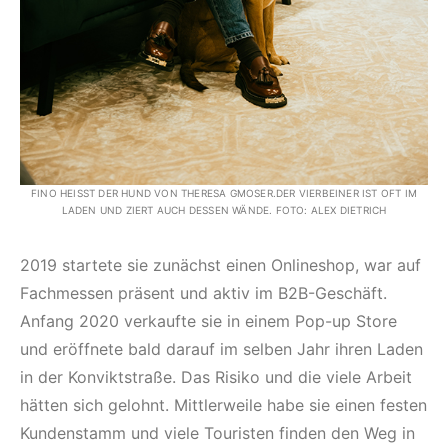
FINO HEISST DER HUND VON THERESA GMOSER.DER VIERBEINER IST OFT IM L
ADEN UND ZIERT AUCH DESSEN WÄNDE. FOTO: ALEX DIETRICH
2019 startete sie zunächst einen Onlineshop, war auf
Fachmessen präsent und aktiv im B2B-Geschäft.
Anfang 2020 verkaufte sie in einem Pop-up Store
und eröffnete bald darauf im selben Jahr ihren Laden
in der Konviktstraße. Das Risiko und die viele Arbeit
hätten sich gelohnt. Mittler­weile habe sie einen festen
Kundenstamm und viele Touristen finden den Weg in