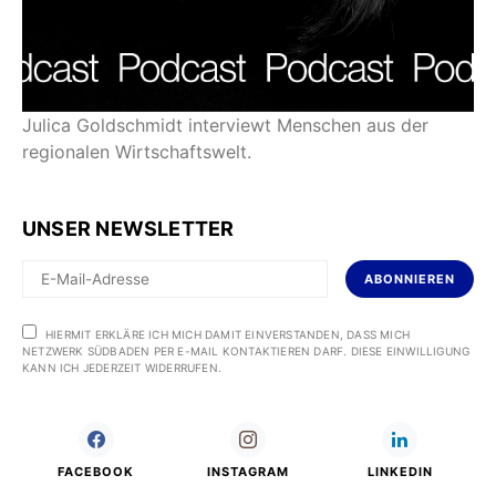
Julica Goldschmidt interviewt Menschen aus der
regionalen Wirtschaftswelt.
UNSER NEWSLETTER
ABONNIEREN
HIERMIT ERKLÄRE ICH MICH DAMIT EINVERSTANDEN, DASS MICH
NETZWERK SÜDBADEN PER E-MAIL KONTAKTIEREN DARF. DIESE EINWILLIGUNG
KANN ICH JEDERZEIT WIDERRUFEN.
FACEBOOK
INSTAGRAM
LINKEDIN