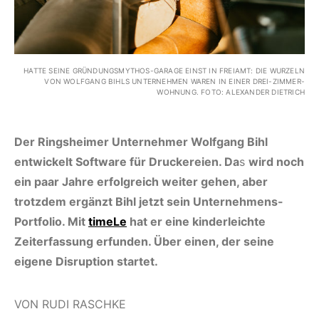
HATTE SEINE GRÜNDUNGSMYTHOS-GARAGE EINST IN FREIAMT: DIE WURZELN
VON WOLFGANG BIHLS UNTERNEHMEN WAREN IN EINER DREI-ZIMMER-
WOHNUNG. FOTO: ALEXANDER DIETRICH
Der Ringsheimer Unternehmer Wolfgang Bihl
entwickelt Software für Druckereien. Da
s
wird noch
ein paar Jahre erfolgreich weiter gehen, aber
trotzdem ergänzt Bihl jetzt sein Unternehmens-
Portfolio. Mit
timeLe
hat er eine kinderleichte
Zeiterfassung erfunden. Über einen, der seine
eigene Disruption startet.
VON RUDI RASCHKE