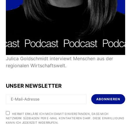
Julica Goldschmidt interviewt Menschen aus der
regionalen Wirtschaftswelt.
UNSER NEWSLETTER
ABONNIEREN
HIERMIT ERKLÄRE ICH MICH DAMIT EINVERSTANDEN, DASS MICH
NETZWERK SÜDBADEN PER E-MAIL KONTAKTIEREN DARF. DIESE EINWILLIGUNG
KANN ICH JEDERZEIT WIDERRUFEN.