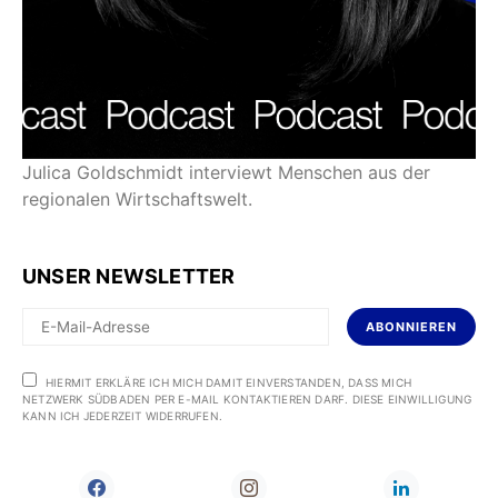
Julica Goldschmidt interviewt Menschen aus der
regionalen Wirtschaftswelt.
UNSER NEWSLETTER
ABONNIEREN
HIERMIT ERKLÄRE ICH MICH DAMIT EINVERSTANDEN, DASS MICH
NETZWERK SÜDBADEN PER E-MAIL KONTAKTIEREN DARF. DIESE EINWILLIGUNG
KANN ICH JEDERZEIT WIDERRUFEN.