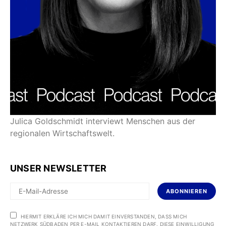
Julica Goldschmidt interviewt Menschen aus der
regionalen Wirtschaftswelt.
UNSER NEWSLETTER
ABONNIEREN
HIERMIT ERKLÄRE ICH MICH DAMIT EINVERSTANDEN, DASS MICH
NETZWERK SÜDBADEN PER E-MAIL KONTAKTIEREN DARF. DIESE EINWILLIGUNG