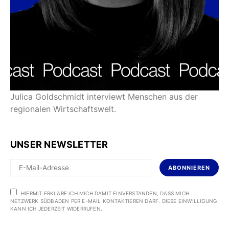
Julica Goldschmidt interviewt Menschen aus der
regionalen Wirtschaftswelt.
UNSER NEWSLETTER
ABONNIEREN
HIERMIT ERKLÄRE ICH MICH DAMIT EINVERSTANDEN, DASS MICH
NETZWERK SÜDBADEN PER E-MAIL KONTAKTIEREN DARF. DIESE EINWILLIGUNG
KANN ICH JEDERZEIT WIDERRUFEN.