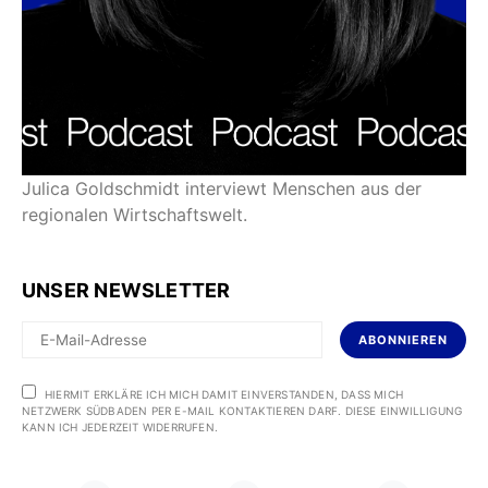
Julica Goldschmidt interviewt Menschen aus der
regionalen Wirtschaftswelt.
UNSER NEWSLETTER
ABONNIEREN
HIERMIT ERKLÄRE ICH MICH DAMIT EINVERSTANDEN, DASS MICH
NETZWERK SÜDBADEN PER E-MAIL KONTAKTIEREN DARF. DIESE EINWILLIGUNG
KANN ICH JEDERZEIT WIDERRUFEN.