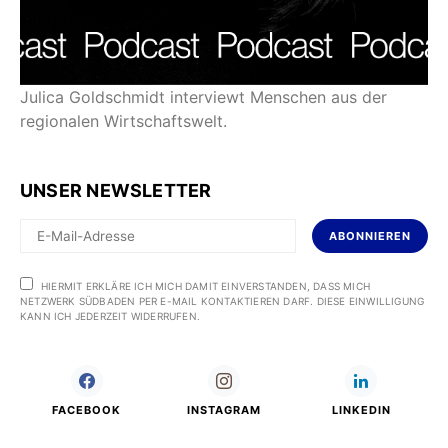
Julica Goldschmidt interviewt Menschen aus der
regionalen Wirtschaftswelt.
UNSER NEWSLETTER
ABONNIEREN
HIERMIT ERKLÄRE ICH MICH DAMIT EINVERSTANDEN, DASS MICH
NETZWERK SÜDBADEN PER E-MAIL KONTAKTIEREN DARF. DIESE EINWILLIGUNG
KANN ICH JEDERZEIT WIDERRUFEN.
FACEBOOK
INSTAGRAM
LINKEDIN