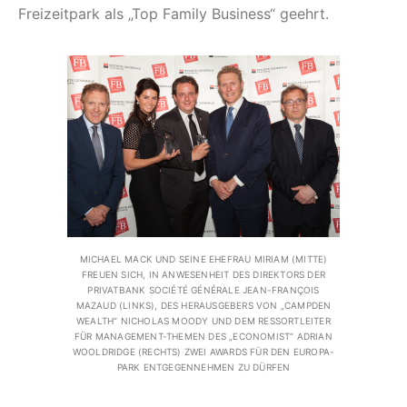
Freizeitpark als „Top Family Business“ geehrt.
MICHAEL MACK UND SEINE EHEFRAU MIRIAM (MITTE)
FREUEN SICH, IN ANWESENHEIT DES DIREKTORS DER
PRIVATBANK SOCIÉTÉ GÉNÉRALE JEAN-FRANÇOIS
MAZAUD (LINKS), DES HERAUSGEBERS VON „CAMPDEN
WEALTH“ NICHOLAS MOODY UND DEM RESSORTLEITER
FÜR MANAGEMENT-THEMEN DES „ECONOMIST“ ADRIAN
WOOLDRIDGE (RECHTS) ZWEI AWARDS FÜR DEN EUROPA-
PARK ENTGEGENNEHMEN ZU DÜRFEN