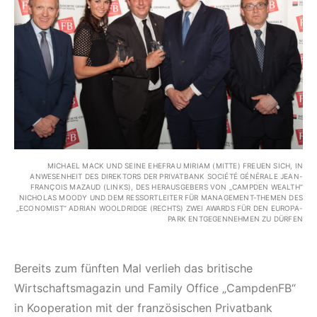
MICHAEL MACK UND SEINE EHEFRAU MIRIAM (MITTE) FREUEN SICH, IN
ANWESENHEIT DES DIREKTORS DER PRIVATBANK SOCIÉTÉ GÉNÉRALE JEAN-
FRANÇOIS MAZAUD (LINKS), DES HERAUSGEBERS VON „CAMPDEN WEALTH“
NICHOLAS MOODY UND DEM RESSORTLEITER FÜR MANAGEMENT-THEMEN DES
„ECONOMIST“ ADRIAN WOOLDRIDGE (RECHTS) ZWEI AWARDS FÜR DEN EUROPA-
PARK ENTGEGENNEHMEN ZU DÜRFEN
Bereits zum fünften Mal verlieh das britische
Wirtschaftsmagazin und Family Office „CampdenFB“
in Kooperation mit der französischen Privatbank