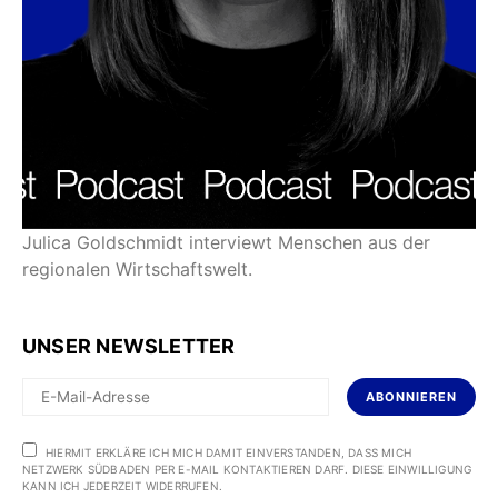
Julica Goldschmidt interviewt Menschen aus der
regionalen Wirtschaftswelt.
UNSER NEWSLETTER
ABONNIEREN
HIERMIT ERKLÄRE ICH MICH DAMIT EINVERSTANDEN, DASS MICH
NETZWERK SÜDBADEN PER E-MAIL KONTAKTIEREN DARF. DIESE EINWILLIGUNG
KANN ICH JEDERZEIT WIDERRUFEN.