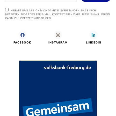
HIERMIT ERKLÄRE ICH MICH DAMIT EINVERSTANDEN, DASS MICH
NETZWERK SÜDBADEN PER E-MAIL KONTAKTIEREN DARF. DIESE EINWILLIGUNG
KANN ICH JEDERZEIT WIDERRUFEN.
FACEBOOK
INSTAGRAM
LINKEDIN