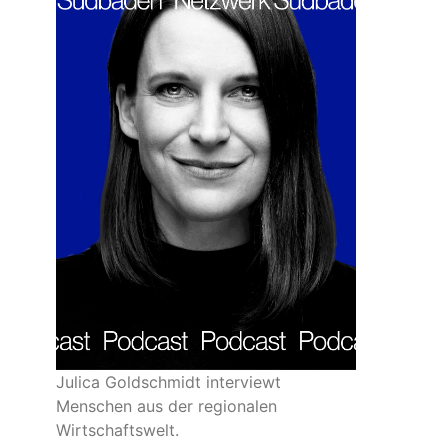
Julica Goldschmidt interviewt
Menschen aus der regionalen
Wirtschaftswelt.