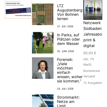
LTZ
Augustenberg:
Von Bohnen
lernen
Netzwerk
27. JULI 2026
Südbaden
Jahresabo
In Parks, auf
Plätzen oder
print &
dem Wasser
digital
25. JUNI 2026
90,00
€
Forensik:
inkl. 7%
„Viele
MwSt.
möchten
Kostenloser
einfach
wissen, woher
Versand
sie kommen.“
12
Ausgaben
23. JULI 2026
Strommarkt:
Netze am
Limit