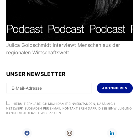
Julica Goldschmidt interviewt Menschen aus der
regionalen Wirtschaftswelt.
UNSER NEWSLETTER
ABONNIEREN
HIERMIT ERKLÄRE ICH MICH DAMIT EINVERSTANDEN, DASS MICH
NETZWERK SÜDBADEN PER E-MAIL KONTAKTIEREN DARF. DIESE EINWILLIGUNG
KANN ICH JEDERZEIT WIDERRUFEN.