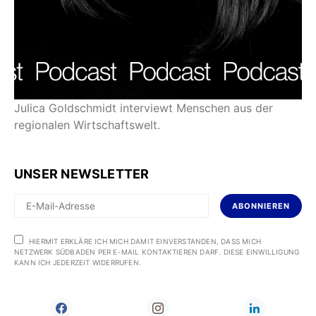
Julica Goldschmidt interviewt Menschen aus der
regionalen Wirtschaftswelt.
UNSER NEWSLETTER
ABONNIEREN
HIERMIT ERKLÄRE ICH MICH DAMIT EINVERSTANDEN, DASS MICH
NETZWERK SÜDBADEN PER E-MAIL KONTAKTIEREN DARF. DIESE EINWILLIGUNG
KANN ICH JEDERZEIT WIDERRUFEN.