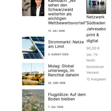
Kalmbach: „Wir
sehen den
Schwarzwald
weiterhin als
Netzwerk
wichtigen
Südbaden
Wettbewerbsvorteil“
Jahresabo
15. JULI 2026
print &
digital
Strommarkt: Netze
am Limit
90,00
€
3. AUGUST 2026
inkl. 7%
MwSt.
Mulag: Global
Kostenloser
unterwegs, im
Versand
Renchtal daheim
12
Ausgaben
24. JUNI 2026
Flugplätze: Auf dem
Boden bleiben
7. JULI 2026