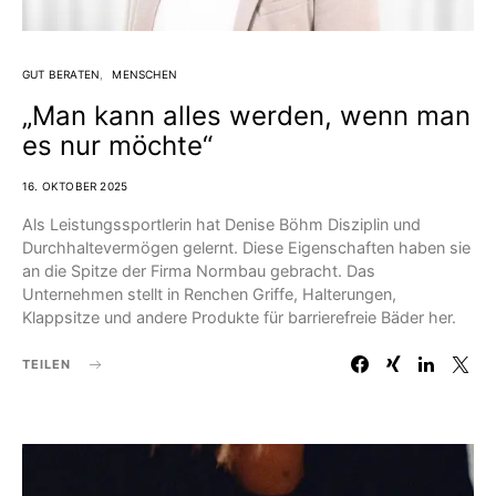
GUT BERATEN
MENSCHEN
„Man kann alles werden, wenn man
es nur möchte“
16. OKTOBER 2025
Als Leistungssportlerin hat Denise Böhm Disziplin und
Durchhaltevermögen gelernt. Diese Eigenschaften haben sie
an die Spitze der Firma Normbau gebracht. Das
Unternehmen stellt in Renchen Griffe, Halterungen,
Klappsitze und andere Produkte für barrierefreie Bäder her.
TEILEN