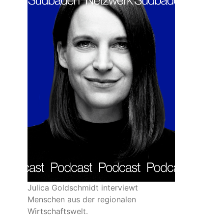
Julica Goldschmidt interviewt
Menschen aus der regionalen
Wirtschaftswelt.