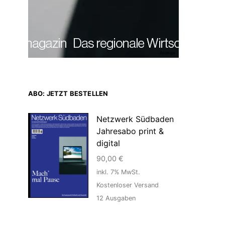
Anzeige
ABO: JETZT BESTELLEN
Netzwerk Südbaden
Jahresabo print &
digital
90,00
€
inkl. 7% MwSt.
Kostenloser Versand
12
Ausgaben