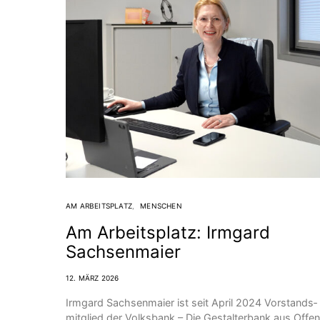
AM ARBEITSPLATZ
MENSCHEN
Am Arbeitsplatz: Irmgard
Sachsenmaier
12. MÄRZ 2026
Irmgard Sachsenmaier ist seit April 2024 Vorstands­
mitglied der Volksbank – Die Gestalter­bank aus Offen