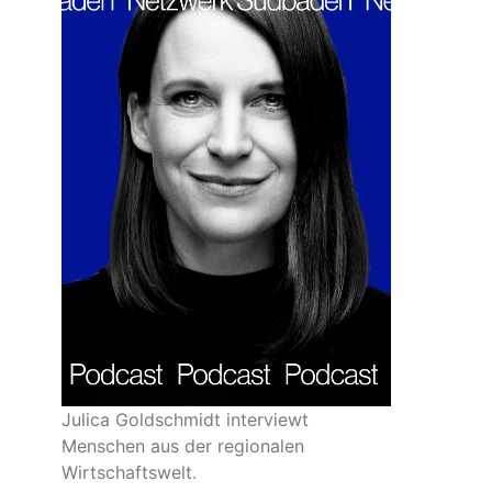
Julica Goldschmidt interviewt
Menschen aus der regionalen
Wirtschaftswelt.