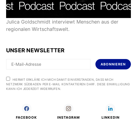
Julica Goldschmidt interviewt Menschen aus der
regionalen Wirtschaftswelt.
UNSER NEWSLETTER
ABONNIEREN
HIERMIT ERKLÄRE ICH MICH DAMIT EINVERSTANDEN, DASS MICH
NETZWERK SÜDBADEN PER E-MAIL KONTAKTIEREN DARF. DIESE EINWILLIGUNG
KANN ICH JEDERZEIT WIDERRUFEN.
FACEBOOK
INSTAGRAM
LINKEDIN