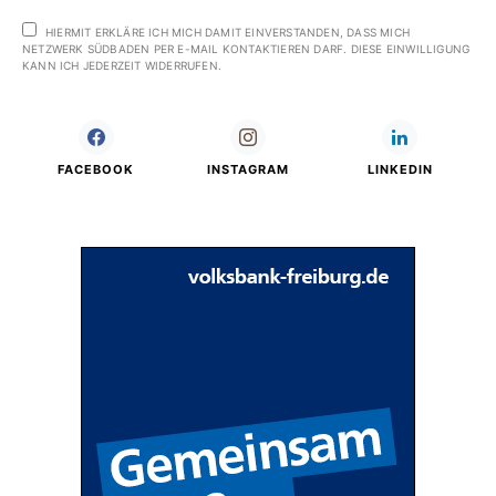
HIERMIT ERKLÄRE ICH MICH DAMIT EINVERSTANDEN, DASS MICH
NETZWERK SÜDBADEN PER E-MAIL KONTAKTIEREN DARF. DIESE EINWILLIGUNG
KANN ICH JEDERZEIT WIDERRUFEN.
FACEBOOK
INSTAGRAM
LINKEDIN