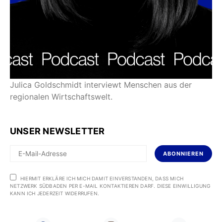
Julica Goldschmidt interviewt Menschen aus der
regionalen Wirtschaftswelt.
UNSER NEWSLETTER
ABONNIEREN
HIERMIT ERKLÄRE ICH MICH DAMIT EINVERSTANDEN, DASS MICH
NETZWERK SÜDBADEN PER E-MAIL KONTAKTIEREN DARF. DIESE EINWILLIGUNG
KANN ICH JEDERZEIT WIDERRUFEN.