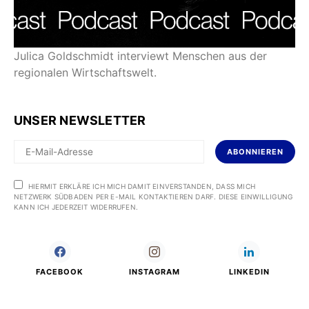
Julica Goldschmidt interviewt Menschen aus der
regionalen Wirtschaftswelt.
UNSER NEWSLETTER
ABONNIEREN
HIERMIT ERKLÄRE ICH MICH DAMIT EINVERSTANDEN, DASS MICH
NETZWERK SÜDBADEN PER E-MAIL KONTAKTIEREN DARF. DIESE EINWILLIGUNG
KANN ICH JEDERZEIT WIDERRUFEN.
FACEBOOK
INSTAGRAM
LINKEDIN