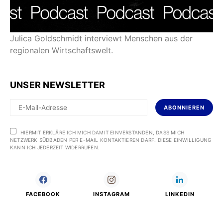
Julica Goldschmidt interviewt Menschen aus der
regionalen Wirtschaftswelt.
UNSER NEWSLETTER
ABONNIEREN
HIERMIT ERKLÄRE ICH MICH DAMIT EINVERSTANDEN, DASS MICH
NETZWERK SÜDBADEN PER E-MAIL KONTAKTIEREN DARF. DIESE EINWILLIGUNG
KANN ICH JEDERZEIT WIDERRUFEN.
FACEBOOK
INSTAGRAM
LINKEDIN