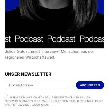
Julica Goldschmidt interviewt Menschen aus der
regionalen Wirtschaftswelt.
UNSER NEWSLETTER
ABONNIEREN
HIERMIT ERKLÄRE ICH MICH DAMIT EINVERSTANDEN, DASS MICH
NETZWERK SÜDBADEN PER E-MAIL KONTAKTIEREN DARF. DIESE EINWILLIGUNG
KANN ICH JEDERZEIT WIDERRUFEN.