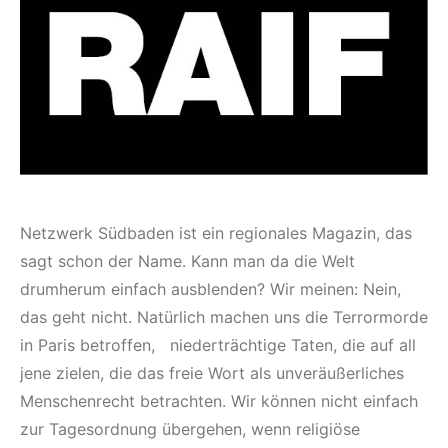
Netzwerk Südbaden ist ein regionales Magazin, das
sagt schon der Name. Kann man da die Welt
drumherum einfach ausblenden? Wir meinen: Nein,
das geht nicht. Natürlich machen uns die Terrormorde
in Paris betroffen, niederträchtige Taten, die auf all
jene zielen, die das freie Wort als unveräußerliches
Menschenrecht betrachten. Wir können nicht einfach
zur Tagesordnung übergehen, wenn religiöse