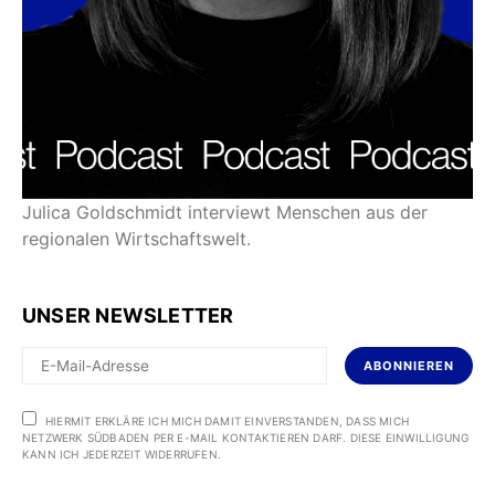
Julica Goldschmidt interviewt Menschen aus der
regionalen Wirtschaftswelt.
UNSER NEWSLETTER
ABONNIEREN
HIERMIT ERKLÄRE ICH MICH DAMIT EINVERSTANDEN, DASS MICH
NETZWERK SÜDBADEN PER E-MAIL KONTAKTIEREN DARF. DIESE EINWILLIGUNG
KANN ICH JEDERZEIT WIDERRUFEN.