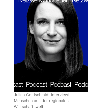
Julica Goldschmidt interviewt
Menschen aus der regionalen
Wirtschaftswelt.