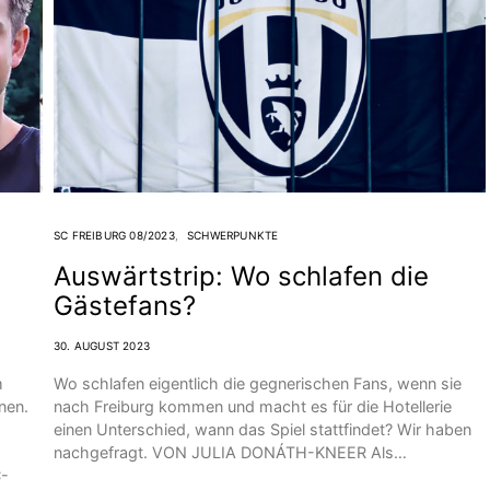
SC FREIBURG 08/2023
SCHWERPUNKTE
Auswärtstrip: Wo schlafen die
Gästefans?
30. AUGUST 2023
m
Wo schlafen eigentlich die gegnerischen Fans, wenn sie
nen.
nach Freiburg kommen und macht es für die Hotellerie
einen Unterschied, wann das Spiel stattfindet? Wir haben
nachgefragt. VON JULIA DONÁTH-KNEER Als…
C-