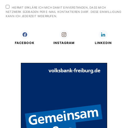
HIERMIT ERKLÄRE ICH MICH DAMIT EINVERSTANDEN, DASS MICH
NETZWERK SÜDBADEN PER E-MAIL KONTAKTIEREN DARF. DIESE EINWILLIGUNG
KANN ICH JEDERZEIT WIDERRUFEN.
FACEBOOK
INSTAGRAM
LINKEDIN