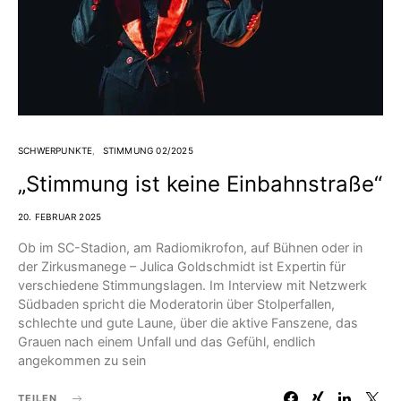
SCHWERPUNKTE
STIMMUNG 02/2025
„Stimmung ist keine Einbahnstraße“
20. FEBRUAR 2025
Ob im SC-Stadion, am Radio­mikrofon, auf Bühnen oder in
der Zirkusmanege – Julica Goldschmidt ist Expertin für
verschiedene Stimmungslagen. Im Interview mit Netzwerk
Südbaden spricht die Moderatorin über Stolperfallen,
schlechte und gute Laune, über die aktive Fanszene, das
Grauen nach einem Unfall und das Gefühl, endlich
angekommen zu sein
TEILEN