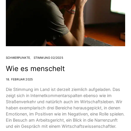
SCHWERPUNKTE
STIMMUNG 02/2025
Wie es menschelt
18. FEBRUAR 2025
Die Stimmung im Land ist derzeit ziemlich aufgeladen. Das
zeigt sich in Internetkommentarspalten ebenso wie im
Straßenverkehr und natürlich auch im Wirtschaftsleben. Wir
haben exemplarisch drei Bereiche herausgepickt, in denen
Emotionen, im Positiven wie im Negativen, eine Rolle spielen.
Ein Besuch am Arbeitsgericht, ein Blick in die Narrenzunft
und ein Gespräch mit einem Wirtschaftswissenschaftler.