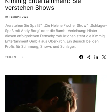
Kimmig Entertainment: Sie
verstehen Shows
19. FEBRUAR 2025
„Verstehen Sie Spaß?“, „Die Helene Fischer Show“, „Schlager-
Spaß mit Andy Borg“ oder die Bambi-Verleihung: Hinter
diesen erfolg­reichen Fernsehproduktionen steht die Kimmig
Entertainment GmbH aus Oberkirch. Ein Besuch bei den
Profis für Stimmung, Shows und Schlager.
TEILEN