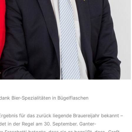
dank Bier-Spezialitäten in Bügelflaschen
 Ergebnis für das zurück liegende Brauereijahr bekannt –
et in der Regel am 30. September. Ganter-