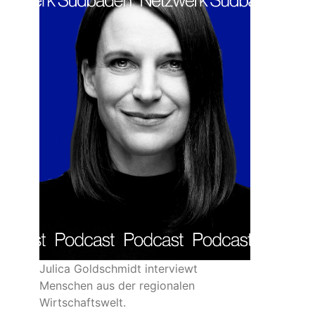
Julica Goldschmidt interviewt
Menschen aus der regionalen
Wirtschaftswelt.