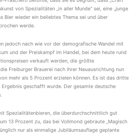
r-Fraschetti betonte, dass sie es begrüßt, dass „Craft
kunst von Spezialitäten „in aller Munde“ sei, eine „junge
s Bier wieder ein beliebtes Thema sei und über
sprochen werde.
eien jedoch nach wie vor der demografische Wandel mit
kum und der Preiskampf im Handel, bei dem heute rund
tionspreisen verkauft werden, die größte
ie Freiburger Brauerei nach ihrer Neuausrichtung nun
von mehr als 5 Prozent erzielen können. Es ist das dritte
ves Ergebnis geschafft wurde. Der gesamte deutsche
.
it Spezialitätenbieren, die überdurchschnittlich gut
te um 13 Prozent zu, das bei Vollmond gebraute „Magisch
ünglich nur als einmalige Jubiläumsauflage geplante