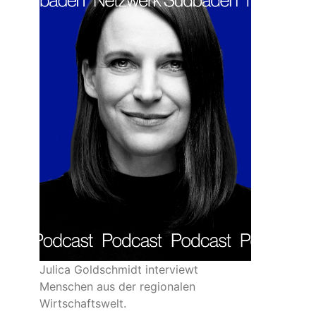
Julica Goldschmidt interviewt
Menschen aus der regionalen
Wirtschaftswelt.