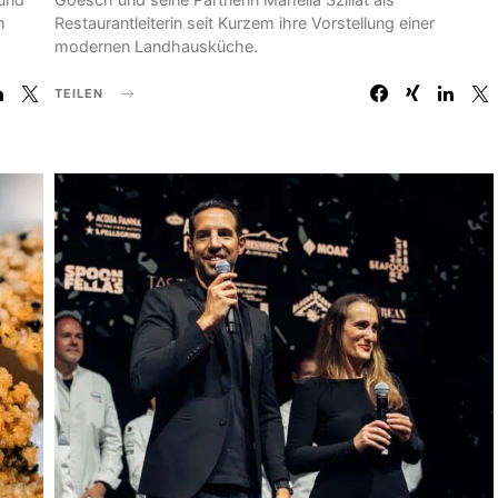
m
Restaurantleiterin seit Kurzem ihre Vorstellung einer
modernen Landhausküche.
TEILEN