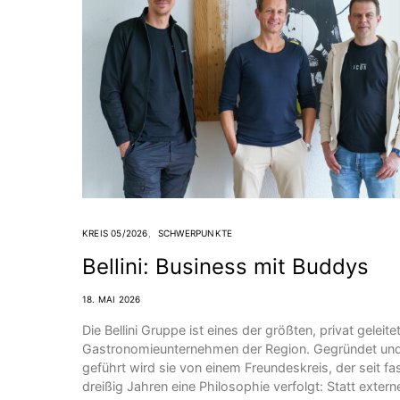
KREIS 05/2026
SCHWERPUNKTE
Bellini: Business mit Buddys
18. MAI 2026
Die Bellini Gruppe ist eines der größten, privat geleite
Gastronomieunternehmen der Region. Gegründet un
geführt wird sie von einem Freundeskreis, der seit fa
dreißig Jahren eine Philosophie verfolgt: Statt extern