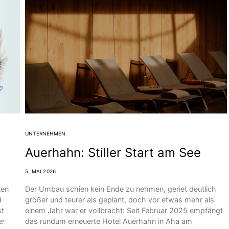
UNTERNEHMEN
Auerhahn: Stiller Start am See
5. MAI 2026
ten
Der Umbau schien kein Ende zu nehmen, geriet deutlich
d
größer und teurer als geplant, doch vor etwas mehr als
st
einem Jahr war er vollbracht: Seit Februar 2025 empfängt
er
das rundum erneuerte Hotel Auerhahn in Aha am