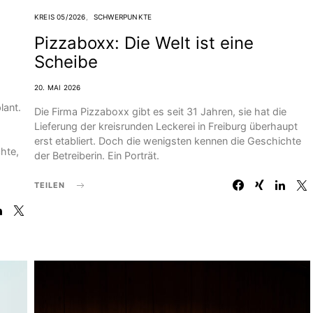
KREIS 05/2026
SCHWERPUNKTE
Pizzaboxx: Die Welt ist eine
Scheibe
20. MAI 2026
lant.
Die Firma Pizzaboxx gibt es seit 31 Jahren, sie hat die
Lieferung der kreisrunden Leckerei in Freiburg überhaupt
erst etabliert. Doch die wenigsten kennen die Geschichte
hte,
der Betreiberin. Ein Porträt.
TEILEN