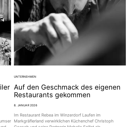
UNTERNEHMEN
iler
Auf den Geschmack des eigenen
Restaurants gekommen
8. JANUAR 2026
Im Restaurant Rebea im Winzerdorf Laufen im
Sumser
Markgräflerland verwirklichen Küchenchef Christoph
 und
Goesch und seine Partnerin Mahelia Szillat als