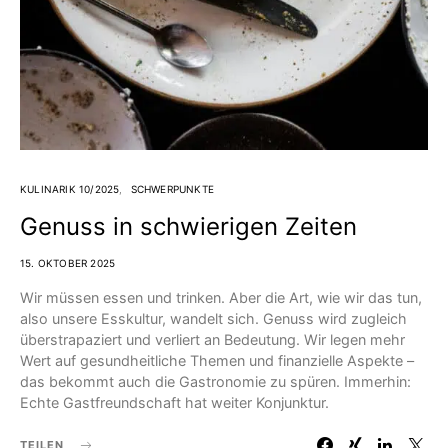
KULINARIK 10/2025
SCHWERPUNKTE
Genuss in schwierigen Zeiten
15. OKTOBER 2025
Wir müssen essen und trinken. Aber die Art, wie wir das tun,
also unsere Esskultur, wandelt sich. Genuss wird zugleich
überstrapaziert und verliert an Bedeutung. Wir legen mehr
Wert auf gesundheitliche Themen und finanzielle Aspekte –
das bekommt auch die Gastronomie zu spüren. Immerhin:
Echte Gastfreundschaft hat weiter Konjunktur.
TEILEN