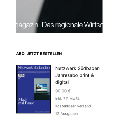
Anzeige
ABO: JETZT BESTELLEN
Netzwerk Südbaden
Jahresabo print &
digital
90,00
€
inkl. 7% MwSt.
Kostenloser Versand
12
Ausgaben