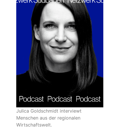
Julica Goldschmidt interviewt
Menschen aus der regionalen
Wirtschaftswelt.