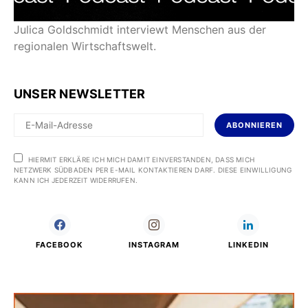
Julica Goldschmidt interviewt Menschen aus der
regionalen Wirtschaftswelt.
UNSER NEWSLETTER
ABONNIEREN
HIERMIT ERKLÄRE ICH MICH DAMIT EINVERSTANDEN, DASS MICH
NETZWERK SÜDBADEN PER E-MAIL KONTAKTIEREN DARF. DIESE EINWILLIGUNG
KANN ICH JEDERZEIT WIDERRUFEN.
FACEBOOK
INSTAGRAM
LINKEDIN